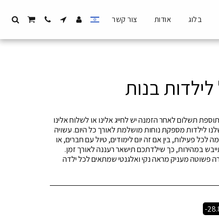
בלוג
אודות
צור קשר
לילדות בנות
סה עד A4 (ניתן להדפיס A3 בתוספת תשלום לאחר הזמנה יש לחייג אלינו או לשלוח אלינו
נו לילדות מספקת נוחות מושלמת לאורך כל היום. עשויה
אימה לכל פעילות, בין אם זה יום לימודים, טיול עם חברים, או
תייבש במהירות, כך שילדתכם תישאר רעננה לאורך זמן.
זרה פשוטה מעניק מראה נקי ואלגנטי שמתאים לכל ילדה
-28