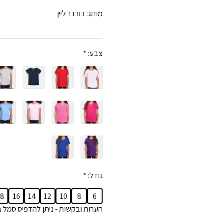
מותג:
בורדר ליין
צבע:
*
גודל:
*
18
16
14
12
10
8
6
הערות ובקשות - ניתן להדפיס סמל ב