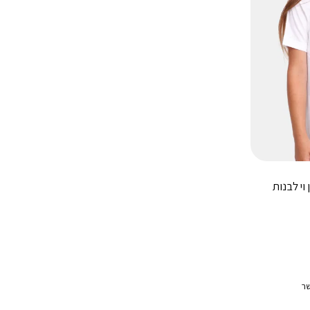
וי לבנות
ר