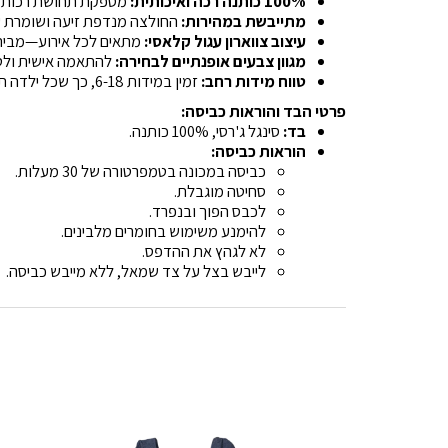
100% כותנה רכה ואיכותית:
מספקת תחושת רכות, נו
מתייבשת במהירות:
החולצה מנדפת זיעה ושומרת ע
עיצוב צווארון עגול קלאסי:
מתאים לכל אירוע—מבית ה
מגוון צבעים אופנתיים לבחירה:
להתאמה אישית ולטעם
טווח מידות רחב:
זמין במידות 6-18, כך שכל ילדה תוכל למצוא את המידה המתאימה לה.
פרטי הבד והוראות כביסה:
בד:
סינגל ג'רסי, 100% כותנה.
הוראות כביסה:
כביסה במכונה בטמפרטורה של 30 מעלות.
סחיטה מוגבלת.
לכבס הפוך ובנפרד.
להימנע משימוש בחומרים מלבינים.
לא לגהץ את ההדפס.
לייבש בצל על צד שמאל, ללא מייבש כביסה.