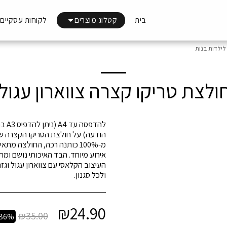
בית
קטלוג מוצרים
לקוחות עסקיים
לילדות בנות
לצת טריקו קצרה צווארון עגול 
להדפ
הודעה) על חולצת הטריקו הקצרה של
מ-100% כותנה רכה, החולצה מת
אירוע מיוחד. הבד האיכותי נושם ומ
העיצוב הקלאסי עם צווארון עגול וג
ולכל סגנון.
₪
24.90
₪
35.00
.86%